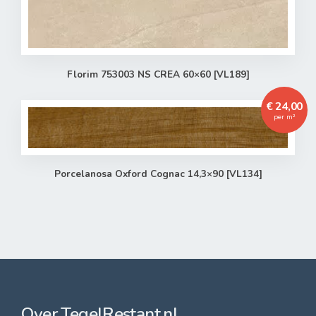
Florim 753003 NS CREA 60×60 [VL189]
€ 24,00
per m²
Porcelanosa Oxford Cognac 14,3×90 [VL134]
Over TegelRestant.nl