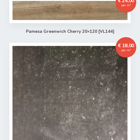
€ 24,00
per m²
Pamesa Greenwich Cherry 20×120 [VL144]
€ 18,00
per m²
Toegevoegd aan winkelwagen
Het product is toegevoegd aan uw winkelwagen.
Verder winkelen
Naar winkelwagen