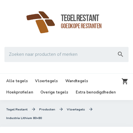
TegelRestant
Goedkope Restanten

Zoeken naar producten of merken

Alle tegels
Vloertegels
Wandtegels
Hoekprofielen
Overige tegels
Extra benodigdheden



Tegel Restant
Producten
Vloertegels
Industria Lithium 80×80