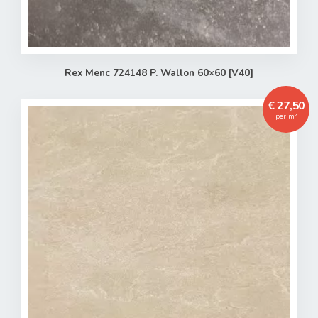
Rex Menc 724148 P. Wallon 60×60 [V40]
€ 27,50
per m²