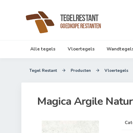
TegelRestant
Goedkope Restanten
Alle tegels
Vloertegels
Wandtegel
Tegel Restant
Producten
Vloertegels


Magica Argile Natu
Cat