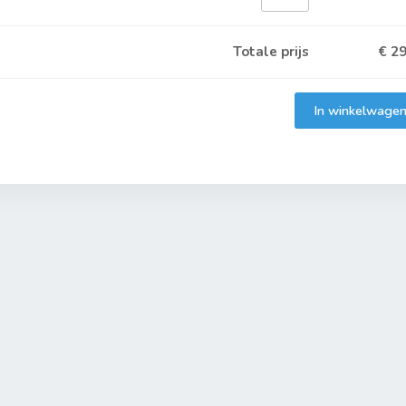
Totale prijs
€
29
In winkelwage
Toegevoegd aan winkelwagen
Het product is toegevoegd aan uw winkelwagen.
Verder winkelen
Naar winkelwagen