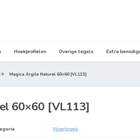
s
Hoekprofielen
Overige tegels
Extra benodi
Magica Argile Naturel 60×60 [VL113]

rel 60×60 [VL113]
egorie
Vloertegels