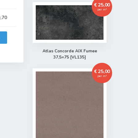
€ 25,00
per m²
,70
n
Atlas Concorde AIX Fumee
37,5×75 [VL135]
€ 25,00
per m²