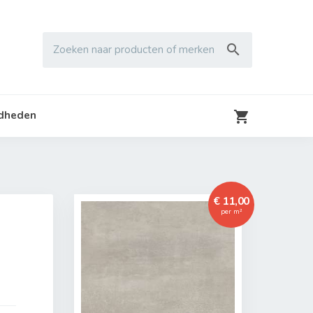

Zoeken naar producten of merken

gdheden
€ 11,00
per m²