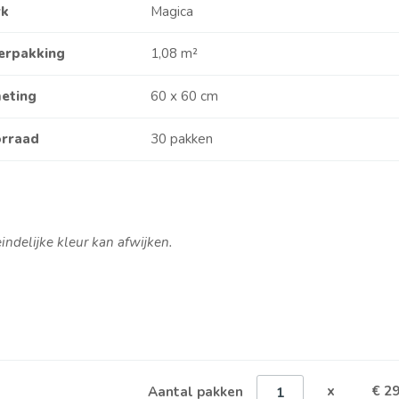
rk
Magica
verpakking
1,08 m²
eting
60 x 60 cm
rraad
30 pakken
teindelijke kleur kan afwijken.
Aantal pakken
x
€ 29