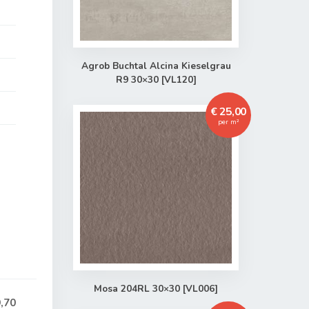
Agrob Buchtal Alcina Kieselgrau
R9 30×30 [VL120]
€ 25,00
per m²
Mosa 204RL 30×30 [VL006]
,70