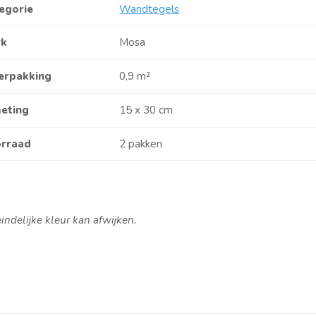
egorie
Wandtegels
rk
Mosa
verpakking
0,9 m²
eting
15 x 30 cm
rraad
2 pakken
teindelijke kleur kan afwijken.