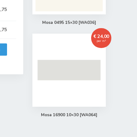
,75
Mosa 0495 15×30 [WA036]
,75
€ 24,00
per m²
n
Mosa 16900 10×30 [WA064]