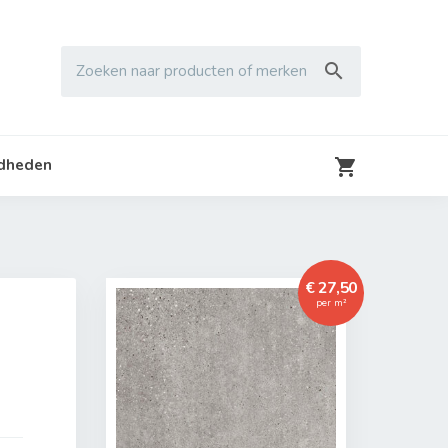

Zoeken naar producten of merken

gdheden
€ 27,50
per m²