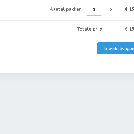
Aantal pakken
x
€ 15
Totale prijs
€
15
Toegevoegd aan winkelwagen
In winkelwage
Het product is toegevoegd aan uw winkelwagen.
Verder winkelen
Naar winkelwagen