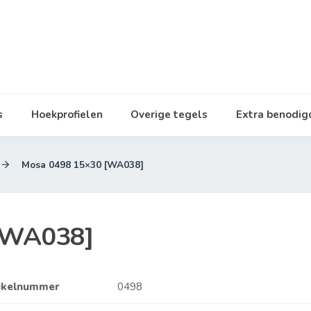
s
Hoekprofielen
Overige tegels
Extra benodi
Mosa 0498 15×30 [WA038]

[WA038]
ikelnummer
0498