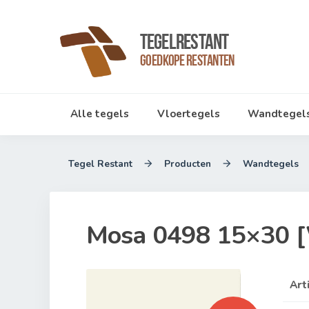
TegelRestant
Goedkope Restanten
Alle tegels
Vloertegels
Wandtegel
Tegel Restant
Producten
Wandtegels


Mosa 0498 15×30 
Art