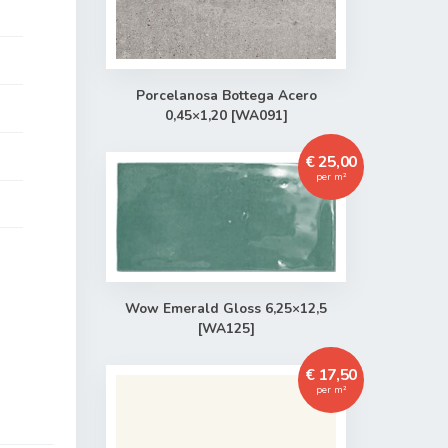
Porcelanosa Bottega Acero
0,45×1,20 [WA091]
€ 25,00
per m²
Wow Emerald Gloss 6,25×12,5
[WA125]
€ 17,50
per m²