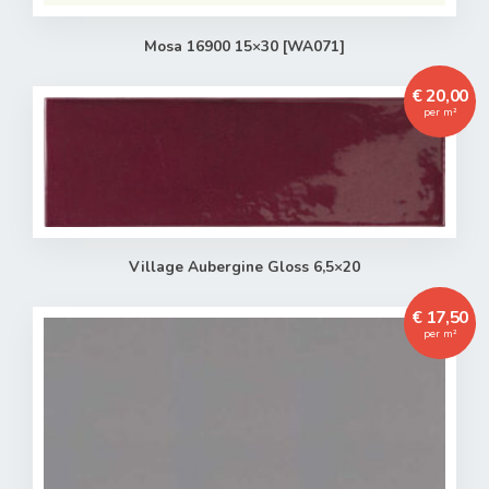
Mosa 16900 15×30 [WA071]
€ 20,00
per m²
Village Aubergine Gloss 6,5×20
€ 17,50
per m²