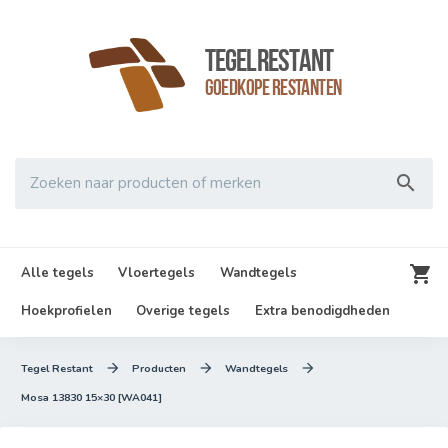
TegelRestant
Goedkope Restanten

Zoeken naar producten of merken

Alle tegels
Vloertegels
Wandtegels
Hoekprofielen
Overige tegels
Extra benodigdheden



Tegel Restant
Producten
Wandtegels
Mosa 13830 15×30 [WA041]