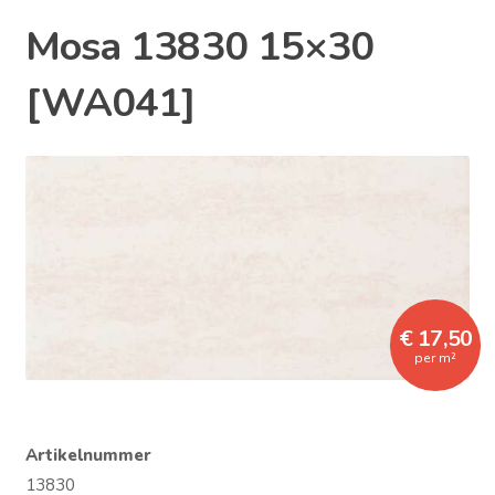
Mosa 13830 15×30
[WA041]
€ 17,50
per m²
Artikelnummer
13830