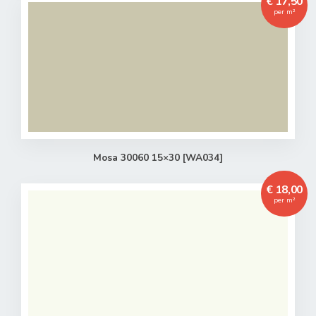
€ 17,50
per m²
Toegevoegd aan winkelwagen
Het product is toegevoegd aan uw winkelwagen.
Mosa 30060 15×30 [WA034]
Verder winkelen
Naar winkelwagen
€ 18,00
per m²