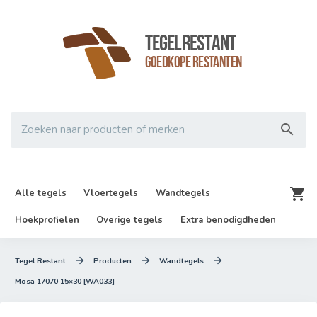
TegelRestant
Goedkope Restanten

Zoeken naar producten of merken

Alle tegels
Vloertegels
Wandtegels
Hoekprofielen
Overige tegels
Extra benodigdheden



Tegel Restant
Producten
Wandtegels
Mosa 17070 15×30 [WA033]