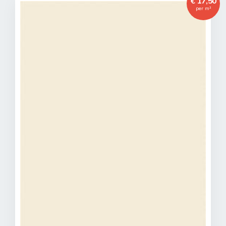
€ 17,50
per m²
Toegevoegd aan winkelwagen
Het product is toegevoegd aan uw winkelwagen.
Verder winkelen
Naar winkelwagen