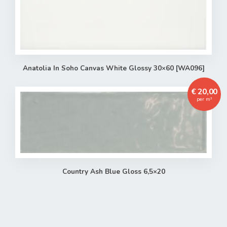
Anatolia In Soho Canvas White Glossy 30×60 [WA096]
€ 20,00
per m²
Country Ash Blue Gloss 6,5×20