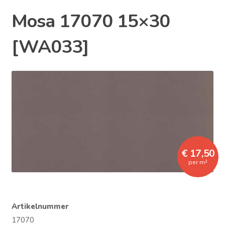
Mosa 17070 15×30
[WA033]
€ 17,50
per m²
Artikelnummer
17070