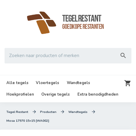
TegelRestant
Goedkope Restanten

Zoeken naar producten of merken

Alle tegels
Vloertegels
Wandtegels
Hoekprofielen
Overige tegels
Extra benodigdheden



Tegel Restant
Producten
Wandtegels
Mosa 17970 15×15 [WA002]