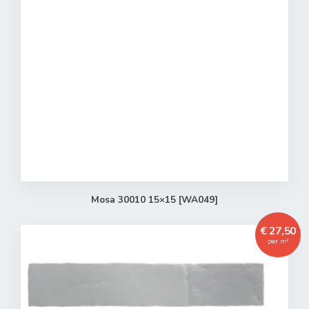
Mosa 30010 15×15 [WA049]
€ 27,50
per m²