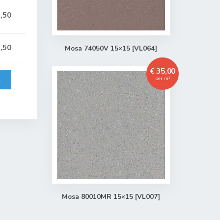
,50
,50
Mosa 74050V 15×15 [VL064]
€ 35,00
n
per m²
Mosa 80010MR 15×15 [VL007]