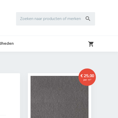

Zoeken naar producten of merken

gdheden
€ 25,00
per m²