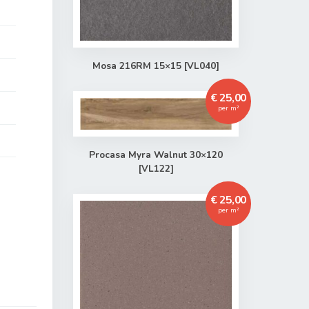
Mosa 216RM 15×15 [VL040]
€ 25,00
per m²
Procasa Myra Walnut 30×120
[VL122]
€ 25,00
per m²