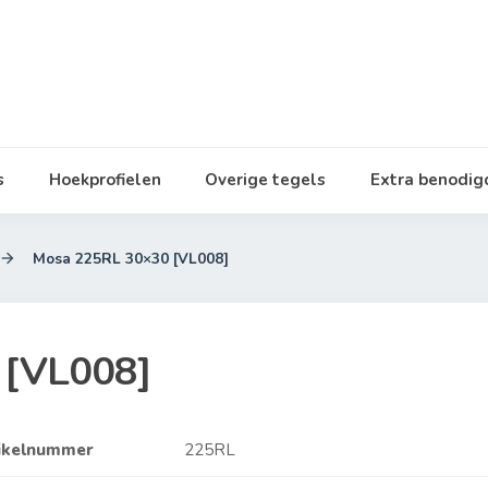
s
Hoekprofielen
Overige tegels
Extra benodi
Mosa 225RL 30×30 [VL008]

 [VL008]
ikelnummer
225RL