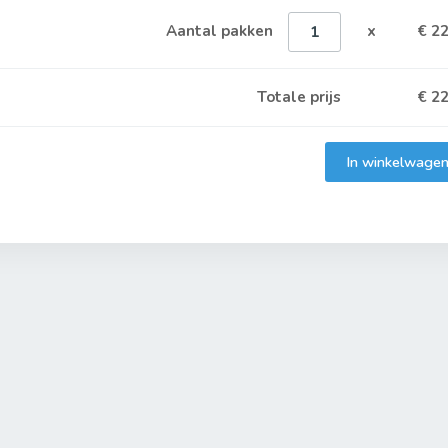
Aantal pakken
x
€ 22
Totale prijs
€
22
In winkelwage
Toegevoegd aan winkelwagen
Het product is toegevoegd aan uw winkelwagen.
Verder winkelen
Naar winkelwagen