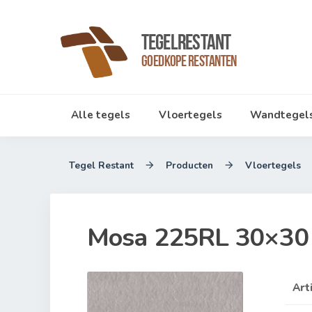
TegelRestant
Goedkope Restanten
Alle tegels
Vloertegels
Wandtegel
Tegel Restant
Producten
Vloertegels


Mosa 225RL 30×30
Art