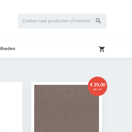

Zoeken naar producten of merken

gdheden
€ 25,00
per m²