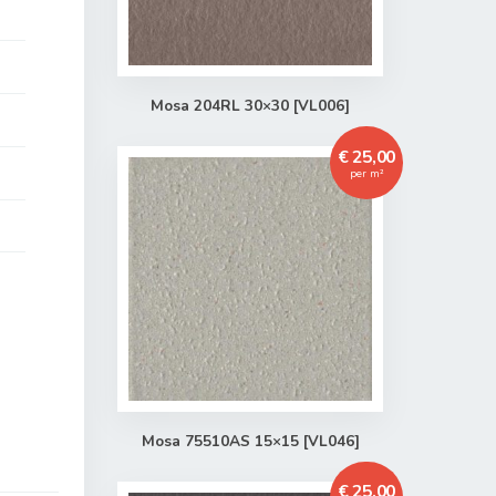
Mosa 204RL 30×30 [VL006]
€ 25,00
per m²
Mosa 75510AS 15×15 [VL046]
€ 25,00