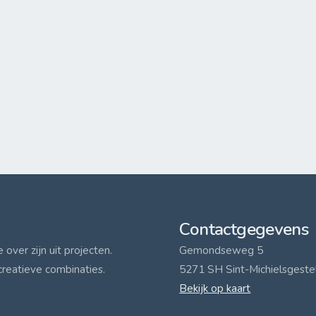
Contactgegevens
over zijn uit projecten.
Gemondseweg 5
creatieve combinaties.
5271 SH Sint-Michielsgeste
Bekijk op kaart