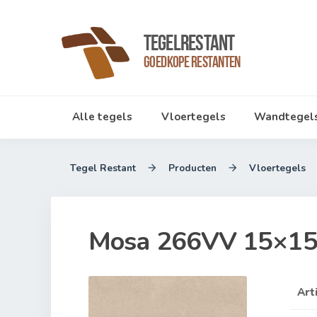
TegelRestant
Goedkope Restanten
Alle tegels
Vloertegels
Wandtegel
Tegel Restant
Producten
Vloertegels


Mosa 266VV 15×15
Art