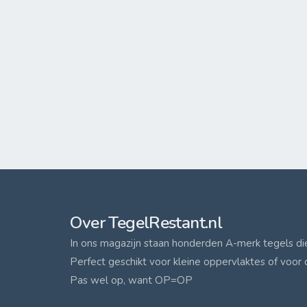
Over TegelRestant.nl
In ons magazijn staan honderden A-merk tegels die 
Perfect geschikt voor kleine oppervlaktes of voor 
Pas wel op, want OP=OP