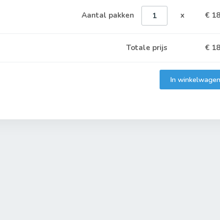
Aantal pakken
x
€ 18
Totale prijs
€
18
In winkelwage
Toegevoegd aan winkelwagen
Het product is toegevoegd aan uw winkelwagen.
Verder winkelen
Naar winkelwagen