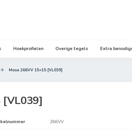
s
Hoekprofielen
Overige tegels
Extra benodi
Mosa 266VV 15×15 [VL039]

 [VL039]
ikelnummer
266VV