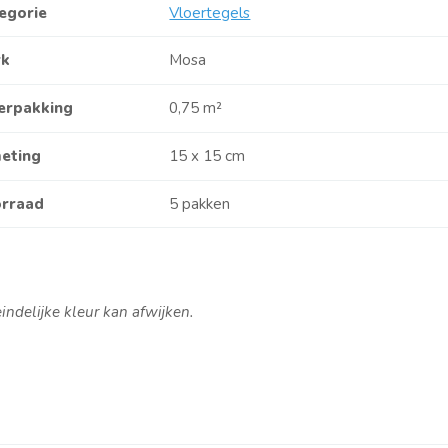
egorie
Vloertegels
rk
Mosa
verpakking
0,75 m²
eting
15 x 15 cm
rraad
5 pakken
teindelijke kleur kan afwijken.