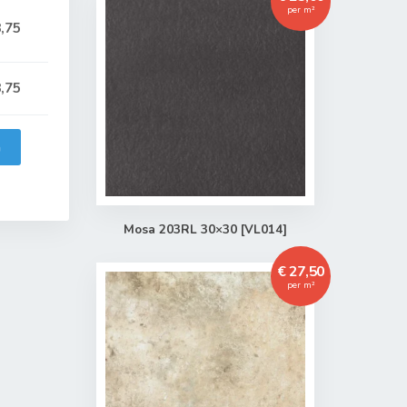
per m²
,75
,75
n
Mosa 203RL 30×30 [VL014]
€ 27,50
per m²