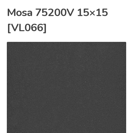
Mosa 75200V 15×15
[VL066]