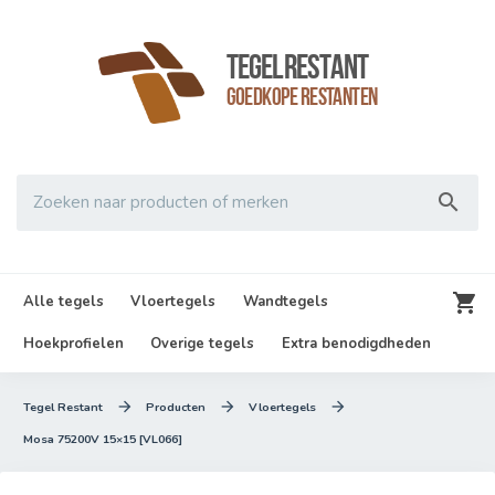
TegelRestant
Goedkope Restanten

Zoeken naar producten of merken

Alle tegels
Vloertegels
Wandtegels
Hoekprofielen
Overige tegels
Extra benodigdheden



Tegel Restant
Producten
Vloertegels
Mosa 75200V 15×15 [VL066]