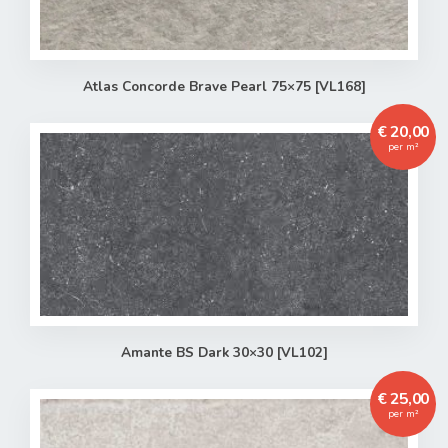
Atlas Concorde Brave Pearl 75×75 [VL168]
€ 20,00
per m²
Amante BS Dark 30×30 [VL102]
€ 25,00
per m²