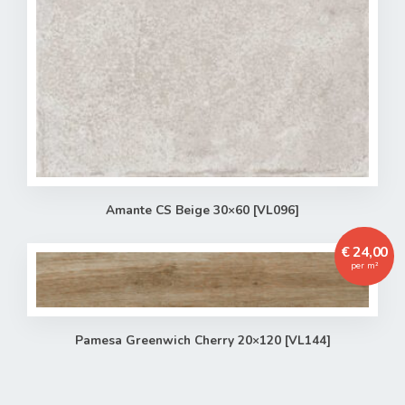
Amante CS Beige 30×60 [VL096]
€ 24,00
per m²
Pamesa Greenwich Cherry 20×120 [VL144]