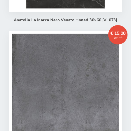
Anatolia La Marca Nero Venato Honed 30×60 [VL073]
€ 15,00
per m²