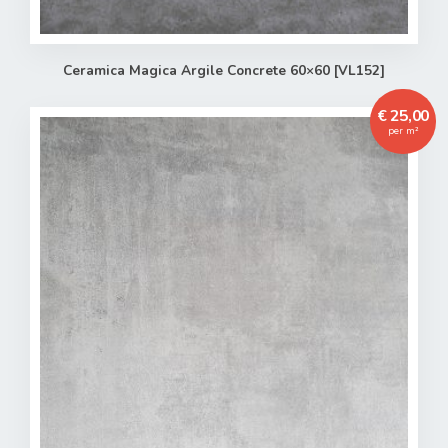
Ceramica Magica Argile Concrete 60×60 [VL152]
€ 25,00
per m²