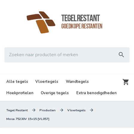
TegelRestant
Goedkope Restanten

Zoeken naar producten of merken

Alle tegels
Vloertegels
Wandtegels
Hoekprofielen
Overige tegels
Extra benodigdheden



Tegel Restant
Producten
Vloertegels
Mosa 75230V 15×15 [VL057]