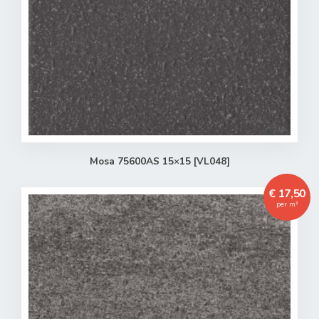
Verder winkelen
Naar winkelwagen
Mosa 75600AS 15×15 [VL048]
€ 17,50
per m²