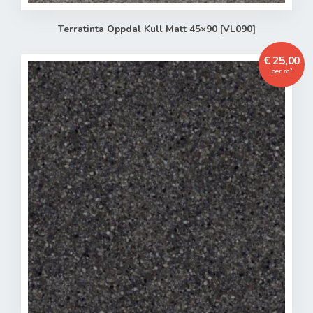
Terratinta Oppdal Kull Matt 45×90 [VL090]
€ 25,00
per m²