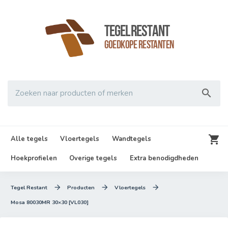
TegelRestant
Goedkope Restanten

Zoeken naar producten of merken

Alle tegels
Vloertegels
Wandtegels
Hoekprofielen
Overige tegels
Extra benodigdheden



Tegel Restant
Producten
Vloertegels
Mosa 80030MR 30×30 [VL030]