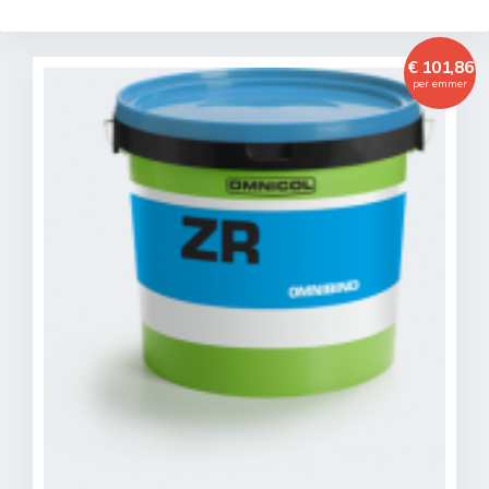
€ 101,86
per emmer