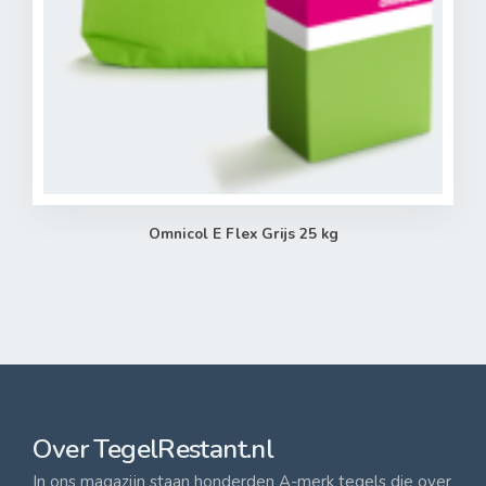
Omnicol E Flex Grijs 25 kg
Over TegelRestant.nl
In ons magazijn staan honderden A-merk tegels die over