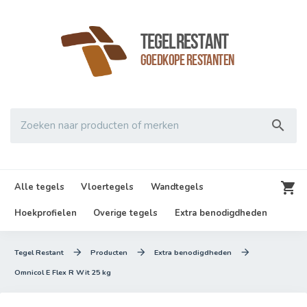
TegelRestant
Goedkope Restanten

Zoeken naar producten of merken

Alle tegels
Vloertegels
Wandtegels
Hoekprofielen
Overige tegels
Extra benodigdheden



Tegel Restant
Producten
Extra benodigdheden
Omnicol E Flex R Wit 25 kg