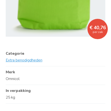
€ 40,76
per zak
Categorie
Extra benodigdheden
Merk
Omnicol
In verpakking
25 kg