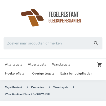
TegelRestant
Goedkope Restanten

Zoeken naar producten of merken

Alle tegels
Vloertegels
Wandtegels
Hoekprofielen
Overige tegels
Extra benodigdheden



Tegel Restant
Producten
Wandtegels
Wow Gradient Black 7,5×30 [WA138]